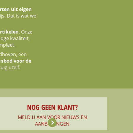
rten uit eigen
js. Dat is wat we
rtikelen
. Onze
oge kwaliteit,
mpleet.
dhoven, een
anbod voor de
uig uzelf.
NOG GEEN KLANT?
MELD U AAN VOOR NIEUWS EN
AANBIEDINGEN