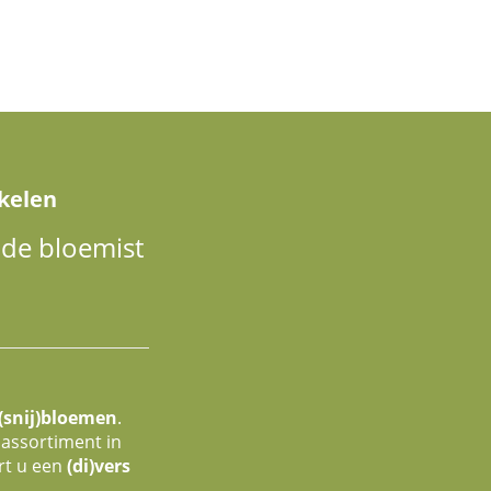
kelen
nde bloemist
(snij)bloemen
.
 assortiment in
rt u een
(di)vers