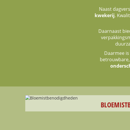
Naast dagvers
kwekerij
. Kwal
Daarnaast bie
verpakkingsma
duurza
Daarmee is
betrouwbare,
ondersc
BLOEMIST