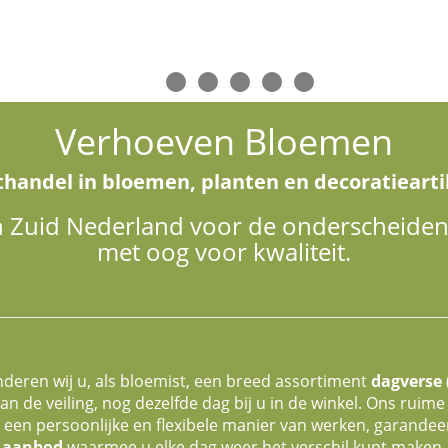
Verhoeven Bloemen
thandel in bloemen, planten en decoratiearti
n Zuid Nederland voor de onderscheide
met oog voor kwaliteit.
nderen wij u, als bloemist, een breed assortiment
dagverse 
an de veiling, nog dezelfde dag bij u in de winkel. Ons ruime
een persoonlijke en flexibele manier van werken, garandee
aanbod
waarmee u elke dag weer het verschil kunt maken.